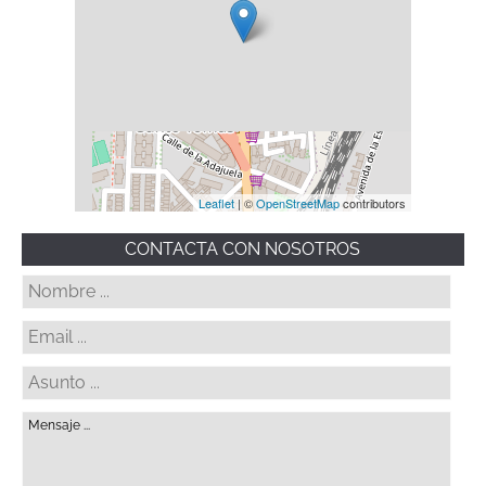
Leaflet
| ©
OpenStreetMap
contributors
CONTACTA CON NOSOTROS